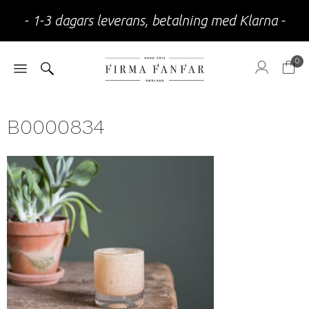
- 1-3 dagars leverans, betalning med Klarna -
0
B0000834