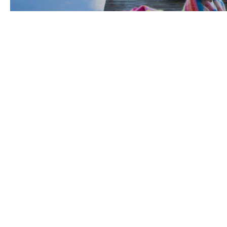
Stickat fluff
Uforska Kollektion