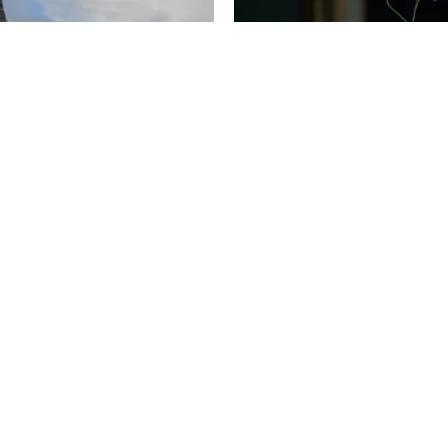
Vår story
Firma Fanfar är vårt påhitt, vår lekplats, vår lilla värld.