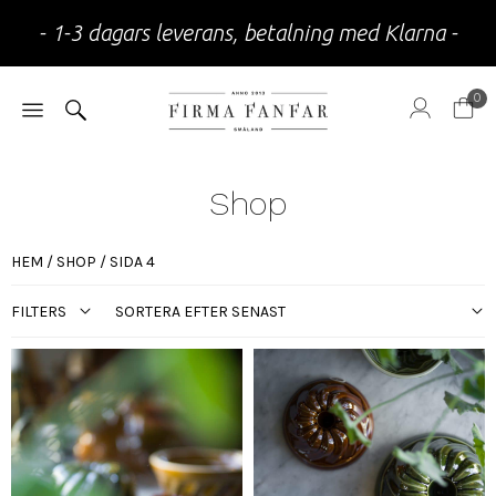
- 1-3 dagars leverans, betalning med Klarna -
0
Shop
HEM
/
SHOP
/ SIDA 4
FILTERS