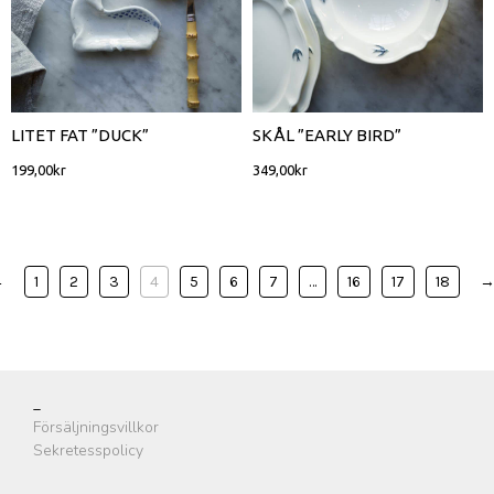
LITET FAT ”DUCK”
SKÅL ”EARLY BIRD”
199,00
kr
349,00
kr
←
1
2
3
4
5
6
7
…
16
17
18
_
Försäljningsvillkor
Sekretesspolicy