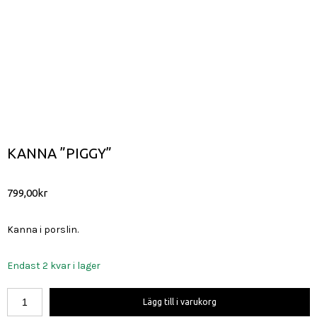
KANNA ”PIGGY”
799,00
kr
Kanna i porslin.
Endast 2 kvar i lager
Kanna
Lägg till i varukorg
"Piggy"