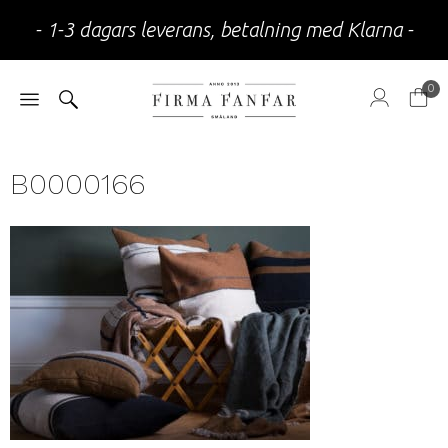
- 1-3 dagars leverans, betalning med Klarna -
0
B0000166