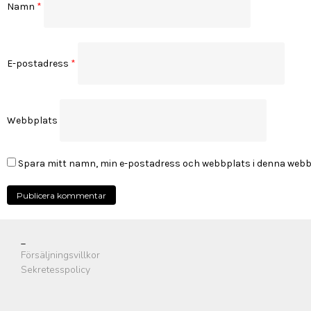
Namn
*
E-postadress
*
Webbplats
Spara mitt namn, min e-postadress och webbplats i denna webblä
_
Försäljningsvillkor
Sekretesspolicy