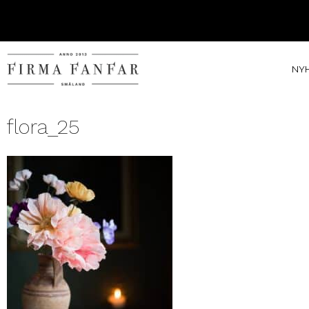
NY
flora_25