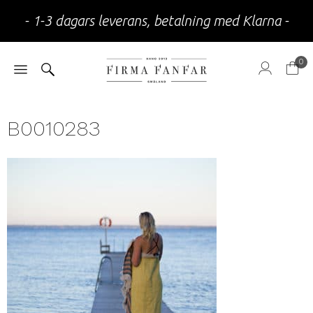
- 1-3 dagars leverans, betalning med Klarna -
0
B0010283