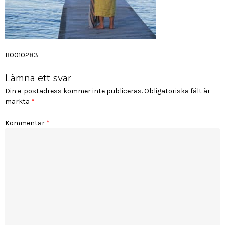
Inläggsnavigering
B0010283
Lämna ett svar
Din e-postadress kommer inte publiceras.
Obligatoriska fält är
märkta
*
Kommentar
*