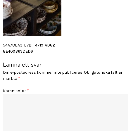
Inläggsnavigering
54A78BA3-B72F-4719-AD82-
8E409B69DED9
Lämna ett svar
Din e-postadress kommer inte publiceras.
Obligatoriska fält är
märkta
*
Kommentar
*