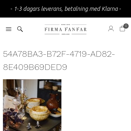
- 1-3 dagars leverans, betalning med Klarna -
0
54A78BA3-B72F-4719-AD82-
8E409B69DED9