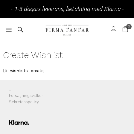
- 1-3 dagars leverans, betalning med Klarna -
0
Create Wishlist
[ti_wishlists_create]
_
Försäljningsvillkor
Sekretesspolicy