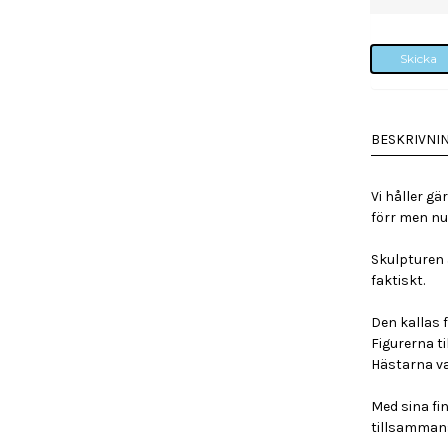
Skicka
BESKRIVNI
Vi håller gä
förr men nu 
Skulpturen ä
faktiskt.
Den kallas 
Figurerna ti
Hästarna va
Med sina fin
tillsamman