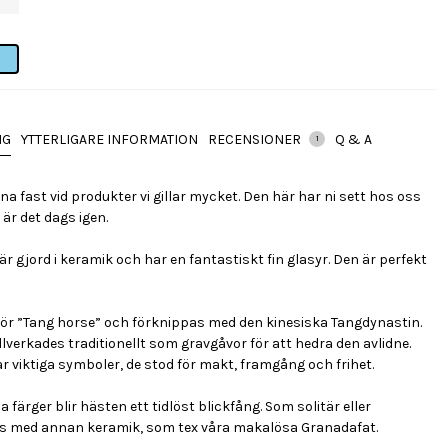
NG
YTTERLIGARE INFORMATION
RECENSIONER
Q & A
1
rna fast vid produkter vi gillar mycket. Den här har ni sett hos oss
är det dags igen.
r gjord i keramik och har en fantastiskt fin glasyr. Den är perfekt
för ”Tang horse” och förknippas med den kinesiska Tangdynastin.
llverkades traditionellt som gravgåvor för att hedra den avlidne.
r viktiga symboler, de stod för makt, framgång och frihet.
a färger blir hästen ett tidlöst blickfång. Som solitär eller
s med annan keramik, som tex våra makalösa Granadafat.