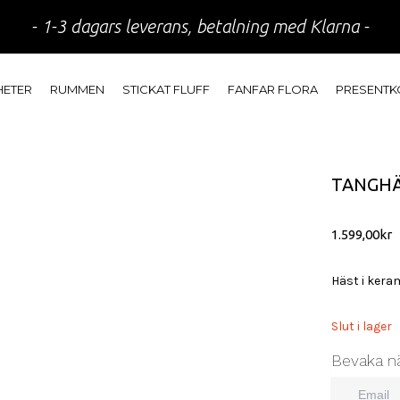
- 1-3 dagars leverans, betalning med Klarna -
HETER
RUMMEN
STICKAT FLUFF
FANFAR FLORA
PRESENTK
TANGHÄ
1.599,00
kr
Häst i kera
Slut i lager
Bevaka nä