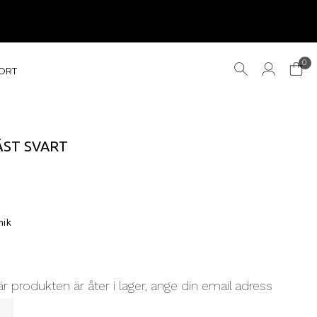
0
ORT
ST SVART
mik
r produkten är åter i lager, ange din email adress