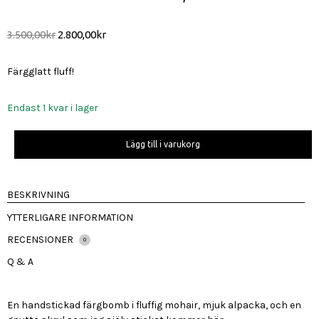
Det
Det
3.500,00
kr
2.800,00
kr
ursprungliga
nuvarande
priset
priset
Färgglatt fluff!
var:
är:
3.500,00kr.
2.800,00kr.
Endast 1 kvar i lager
Stickad
Lägg till i varukorg
kofta
i
mohair,
BESKRIVNING
onesize
nr3
YTTERLIGARE INFORMATION
mängd
RECENSIONER
0
Q & A
En handstickad färgbomb i fluffig mohair, mjuk alpacka, och en