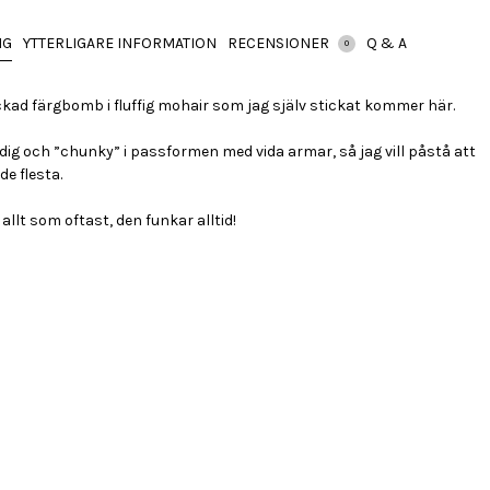
NG
YTTERLIGARE INFORMATION
RECENSIONER
Q & A
0
kad färgbomb i fluffig mohair som jag själv stickat kommer här.
edig och ”chunky” i passformen med vida armar, så jag vill påstå att
e flesta.
allt som oftast, den funkar alltid!