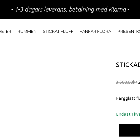
- 1-3 dagars leverans, betalning med Klarna -
HETER
RUMMEN
STICKAT FLUFF
FANFAR FLORA
PRESENTK
STICKA
3.500,00
kr
Färgglatt flu
v
3
Endast 1 kva
Stickad
kofta