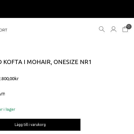
0
ORT
D KOFTA I MOHAIR, ONESIZE NR1
Det
Det
2.800,00
kr
ursprungliga
nuvarande
priset
priset
ff!
ar:
är:
.500,00kr.
2.800,00kr.
r i lager
Lägg till i varukorg