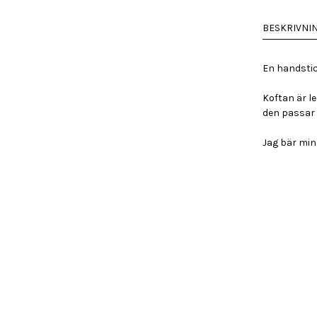
i
mohair,
BESKRIVNI
onesize
nr1
mängd
En handstic
Koftan är l
den passar d
Jag bär min 