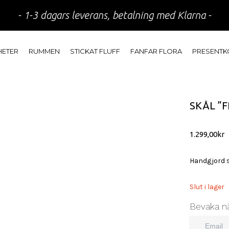
- 1-3 dagars leverans, betalning med Klarna -
HETER
RUMMEN
STICKAT FLUFF
FANFAR FLORA
PRESENTK
SKÅL ”
1.299,00
kr
Handgjord s
Slut i lager
Bevaka nä