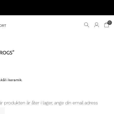
0
ORT
FROGS”
kål i keramik.
r produkten är åter i lager, ange din email adress