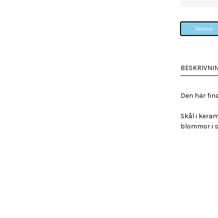
Skicka
BESKRIVNI
Den här fina 
Skål i keram
blommor i s