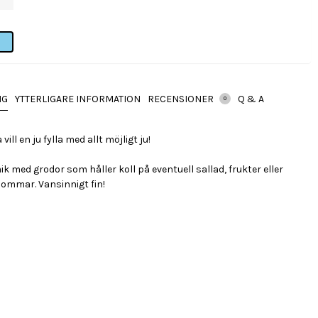
NG
YTTERLIGARE INFORMATION
RECENSIONER
Q & A
0
vill en ju fylla med allt möjligt ju!
ik med grodor som håller koll på eventuell sallad, frukter eller
ommar. Vansinnigt fin!