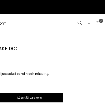
0
ORT
AKE DOG
jusstake i porslin och mässing.
Lägg till i varukorg