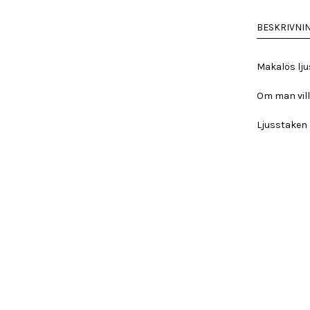
mängd
BESKRIVNI
Makalös lju
Om man vill
Ljusstaken 