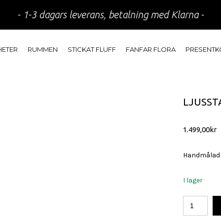
- 1-3 dagars leverans, betalning med Klarna -
HETER
RUMMEN
STICKAT FLUFF
FANFAR FLORA
PRESENTK
LJUSST
1.499,00
kr
Handmålad l
I lager
Ljusstake
Dog