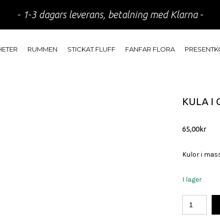
- 1-3 dagars leverans, betalning med Klarna -
HETER
RUMMEN
STICKAT FLUFF
FANFAR FLORA
PRESENTK
KULA I
65,00
kr
Kulor i mas
I lager
Kula
i