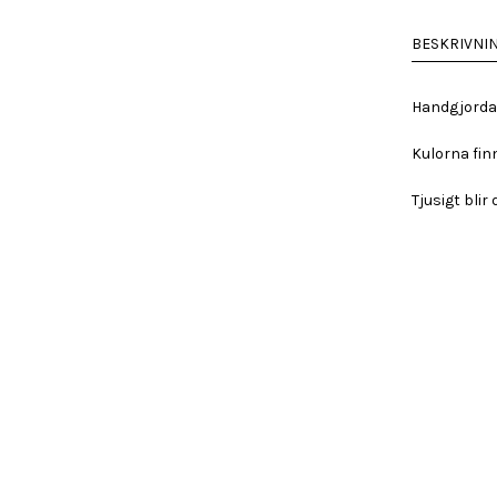
glas
M
BESKRIVNI
Bärnsten
mängd
Handgjorda 
Kulorna fin
Tjusigt blir