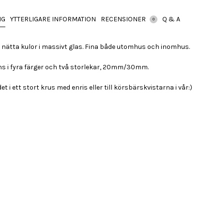
NG
YTTERLIGARE INFORMATION
RECENSIONER
Q & A
0
nätta kulor i massivt glas. Fina både utomhus och inomhus.
ns i fyra färger och två storlekar, 20mm/30mm.
 det i ett stort krus med enris eller till körsbärskvistarna i vår:)