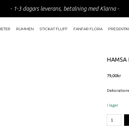
- 1-3 dagars leverans, betalning med Klarna -
HETER
RUMMEN
STICKAT FLUFF
FANFAR FLORA
PRESENTK
HAMSA
79,00
kr
Dekoratione
I lager
Hamsa
hand