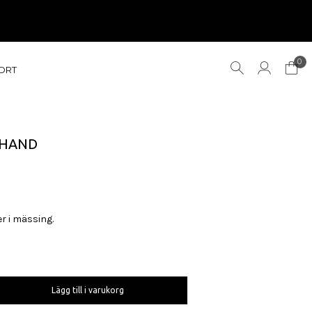
0
ORT
 HAND
r i mässing.
Lägg till i varukorg