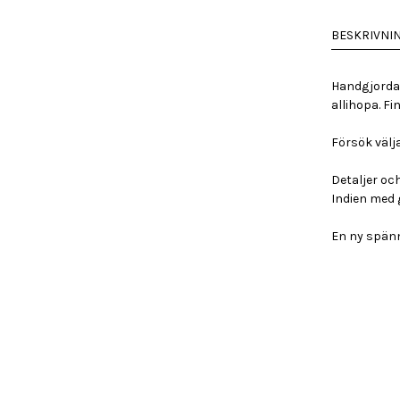
mängd
BESKRIVNI
Handgjorda 
allihopa. F
Försök välja 
Detaljer oc
Indien med 
En ny spänn