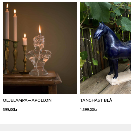
OLJELAMPA – APOLLON
TANGHÄST BLÅ
599,00
kr
1.599,00
kr