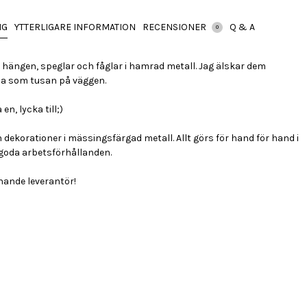
NG
YTTERLIGARE INFORMATION
RECENSIONER
Q & A
0
hängen, speglar och fåglar i hamrad metall. Jag älskar dem
ina som tusan på väggen.
en, lycka till;)
h dekorationer i mässingsfärgad metall. Allt görs för hand för hand i
goda arbetsförhållanden.
ande leverantör!