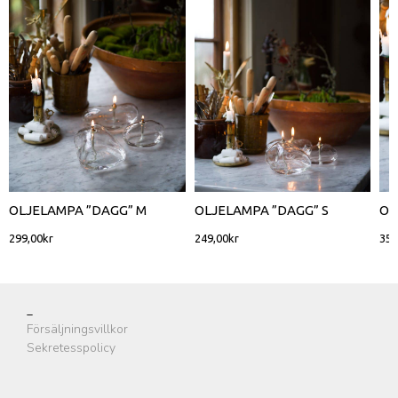
OLJELAMPA ”DAGG” M
OLJELAMPA ”DAGG” S
OL
299,00
kr
249,00
kr
359
_
Försäljningsvillkor
Sekretesspolicy