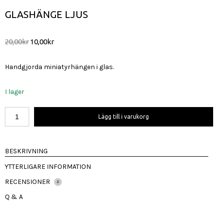
GLASHÄNGE LJUS
Det
Det
20,00
kr
10,00
kr
ursprungliga
nuvarande
priset
priset
Handgjorda miniatyrhängen i glas.
var:
är:
20,00kr.
10,00kr.
I lager
Glashänge
Lägg till i varukorg
Ljus
mängd
BESKRIVNING
YTTERLIGARE INFORMATION
RECENSIONER
2
Q & A