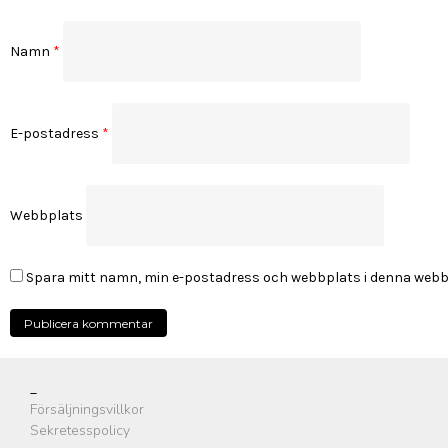
Namn
*
E-postadress
*
Webbplats
Spara mitt namn, min e-postadress och webbplats i denna webblä
_
Försäljningsvillkor
Sekretesspolicy